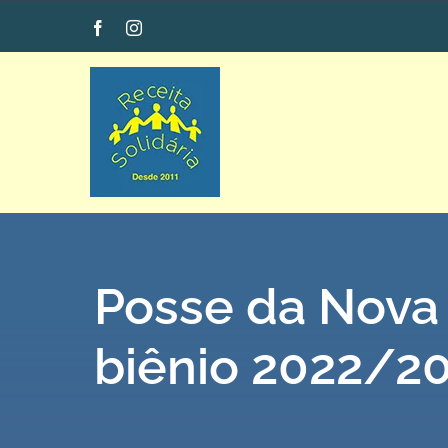
Ir
Facebook
Instagram
para
o
conteúdo
Posse da Nova 
biênio 2022/2