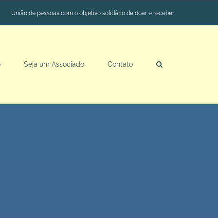
União de pessoas com o objetivo solidário de doar e receber
o
Seja um Associado
Contato