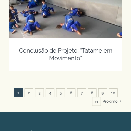
Conclusão de Projeto: “Tatame em
Movimento”
Conclusão de Projeto: “Tatame em
Movimento”
1
2
3
4
5
6
7
8
9
10
Próximo
11