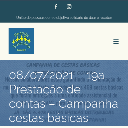
Ir
Facebook
Instagram
para
União de pessoas com o objetivo solidário de doar e receber
o
conteúdo
08/07/2021 – 19a
Prestação de
contas – Campanha
cestas básicas