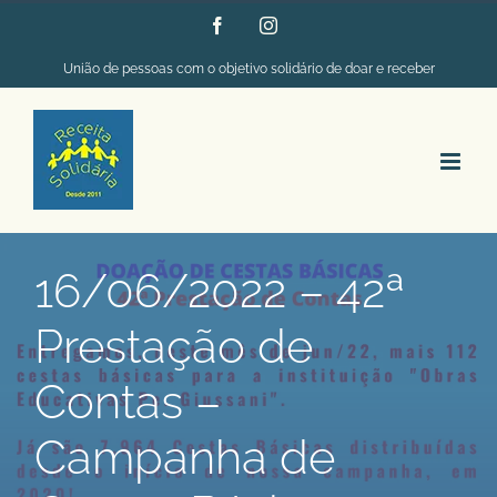
Ir
Facebook
Instagram
para
União de pessoas com o objetivo solidário de doar e receber
o
conteúdo
16/06/2022 – 42ª
Prestação de
Contas –
Campanha de