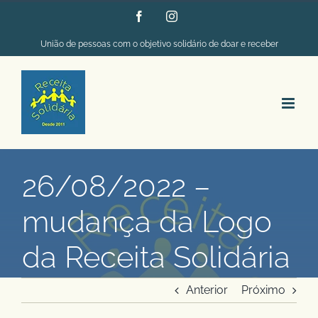
Ir
Facebook
Instagram
para
União de pessoas com o objetivo solidário de doar e receber
o
conteúdo
26/08/2022 –
mudança da Logo
da Receita Solidária
Anterior
Próximo