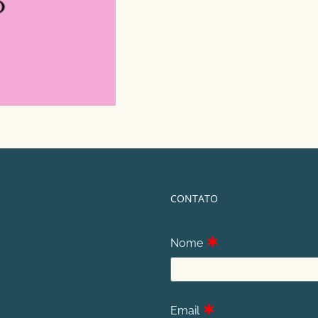
CONTATO
∗
Nome
∗
Email