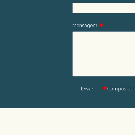
∗
Mensagem
∗
Campos obri