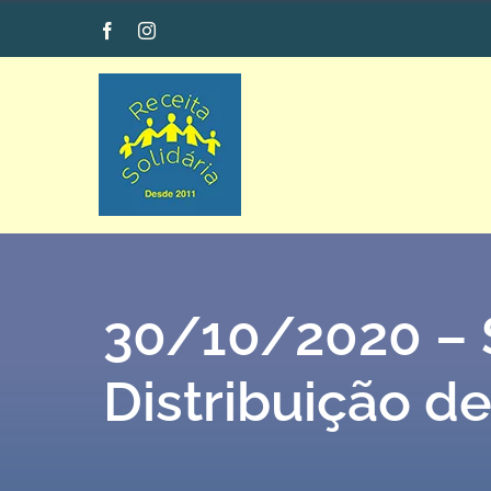
Ir
Facebook
Instagram
para
o
conteúdo
30/10/2020 –
Distribuição d