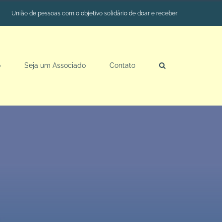
União de pessoas com o objetivo solidário de doar e receber
o
Seja um Associado
Contato