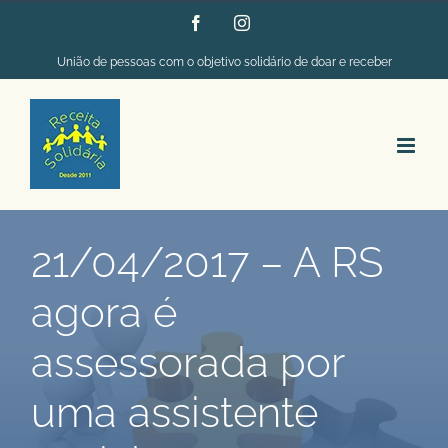
Ir
Facebook
Instagram
para
União de pessoas com o objetivo solidário de doar e receber
o
conteúdo
21/04/2017 – A RS
agora é
assessorada por
uma assistente