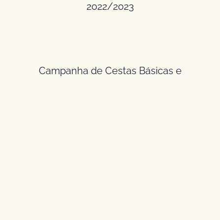
2022/2023
Campanha de Cestas Básicas e
Financiamento de Projetos Sociais
CAMPANHA DE CESTAS BÁSICAS –
AGRADECIMENTO AO COLABORADOR
SOLIDÁRIO