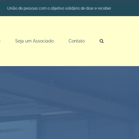
União de pessoas com o objetivo solidário de doar e receber
o
Seja um Associado
Contato