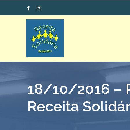
Ir
Facebook
Instagram
para
o
conteúdo
18/10/2016 – P
Receita Solidár